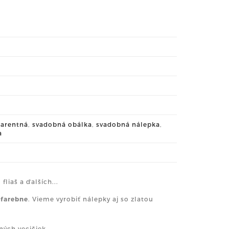
parentná
,
svadobná obálka
,
svadobná nálepka
,
a
liaš a ďalších...
ofarebne
. Vieme vyrobiť nálepky aj so zlatou
ných vecičiek.