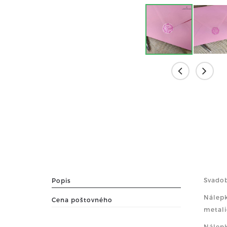
Svado
Popis
Nálep
Cena poštovného
metali
Nálepk