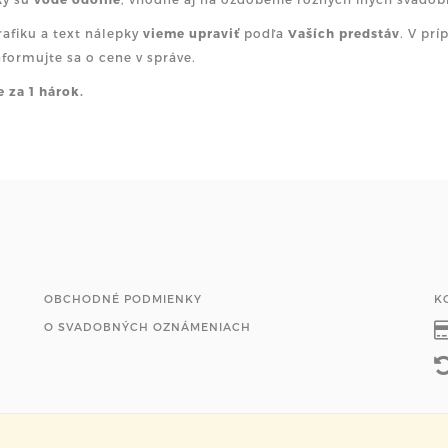
rafiku a text nálepky
vieme upraviť
podľa
Vaších predstáv
. V prí
informujte sa o cene v správe.
e za 1 hárok.
OBCHODNÉ PODMIENKY
K
O SVADOBNÝCH OZNÁMENIACH