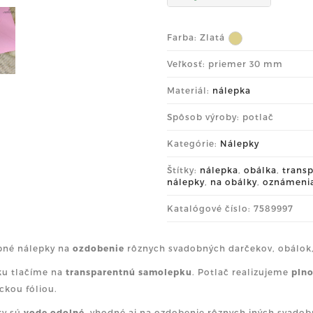
Farba:
Zlatá
Veľkosť: priemer 30 mm
Materiál:
nálepka
Spôsob výroby: potlač
Kategórie:
Nálepky
Štítky:
nálepka
,
obálka
,
trans
nálepky
,
na obálky
,
oznámeni
Katalógové číslo: 7589997
bné nálepky na
ozdobenie
rôznych svadobných darčekov, obálok, f
ku tlačíme na
transparentnú samolepku
. Potlač realizujeme
pln
ckou fóliou.
y sú
vode odolné
, vhodné aj na ozdobenie rôznych iných svadob