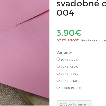
svadobné o
004
3,90€
DOSTUPNOSŤ:
Na zákazku.
vy
Varianty
20KS
3,90€
40KS
7,80€
60KS
11,70€
80KS
15,60€
100KS
19,50€
Vyberte variant