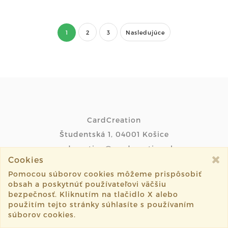
1
2
3
Nasledujúce
CardCreation
Študentská 1, 04001 Košice
cardcreation@cardcreation.sk
Cookies
telefón: 0948 600 353
Pomocou súborov cookies môžeme prispôsobiť
obsah a poskytnúť používateľovi väčšiu
bezpečnosť. Kliknutím na tlačidlo X alebo
použitím tejto stránky súhlasíte s používaním
OBCHODNÉ PODMIENKY
súborov cookies.