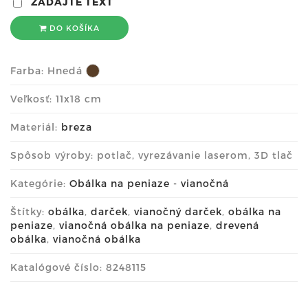
ZADAJTE TEXT
DO KOŠÍKA
Farba:
Hnedá
Veľkosť: 11x18 cm
Materiál:
breza
Spôsob výroby: potlač, vyrezávanie laserom, 3D tlač
Kategórie:
Obálka na peniaze - vianočná
Štítky:
obálka
,
darček
,
vianočný darček
,
obálka na
peniaze
,
vianočná obálka na peniaze
,
drevená
obálka
,
vianočná obálka
Katalógové číslo: 8248115