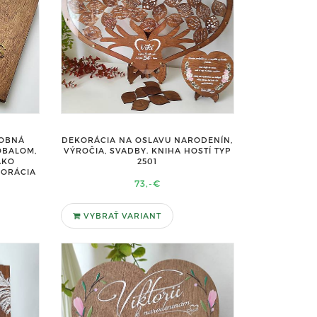
DOBNÁ
DEKORÁCIA NA OSLAVU NARODENÍN,
OBALOM,
VÝROČIA, SVADBY. KNIHA HOSTÍ TYP
AKO
2501
KORÁCIA
73,-€
VYBRAŤ VARIANT