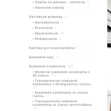
Obálka na peniaze - vianočná
5
Vianočné ozdoby
1
Darčekové plaketky
22
Narodeninové
4
Promočné
6
Spomienkové
10
Poďakovania
2
Darčeky pre novomanželov
1
Svadobné sety
18
Svadobné oznámenia
368
Moderné svadobné oznámenia s
3D tlačou
70
Transparentné svadobné
oznámenia s 3D/digitálnou tlačou
37
Svadobné oznámenia zo zlatou
tlačou
17
Transparentné svadobné
oznámenia so zlatou termoražbou
47