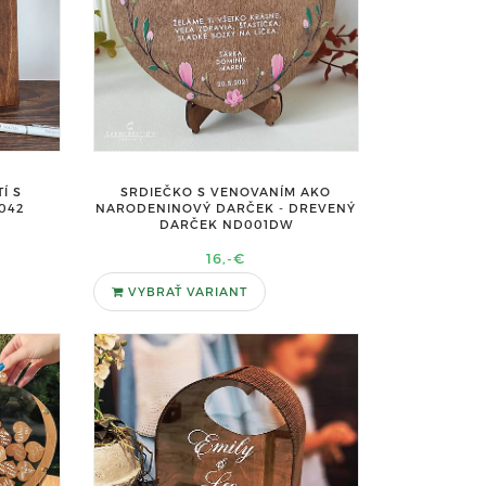
Í S
SRDIEČKO S VENOVANÍM AKO
042
NARODENINOVÝ DARČEK - DREVENÝ
DARČEK ND001DW
16,-€
VYBRAŤ VARIANT