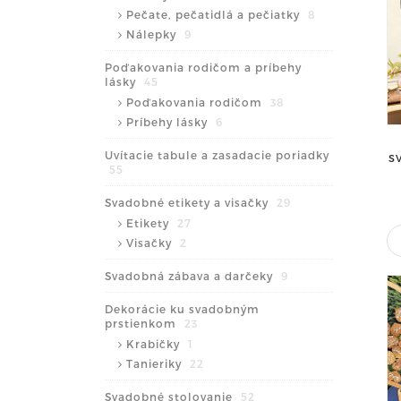
Pečate, pečatidlá a pečiatky
8
Nálepky
9
Poďakovania rodičom a príbehy
lásky
45
Poďakovania rodičom
38
Príbehy lásky
6
Uvítacie tabule a zasadacie poriadky
S
55
Svadobné etikety a visačky
29
Etikety
27
Visačky
2
Svadobná zábava a darčeky
9
Dekorácie ku svadobným
prstienkom
23
Krabičky
1
Tanieriky
22
Svadobné stolovanie
52