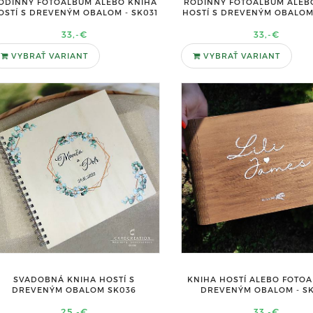
RODINNÝ FOTOALBUM ALEB
ODINNÝ FOTOALBUM ALEBO KNIHA
HOSTÍ S DREVENÝM OBALOM 
OSTÍ S DREVENÝM OBALOM - SK031
33,-€
33,-€
VYBRAŤ VARIANT
VYBRAŤ VARIANT
SVADOBNÁ KNIHA HOSTÍ S
KNIHA HOSTÍ ALEBO FOTO
DREVENÝM OBALOM SK036
DREVENÝM OBALOM - S
25,-€
33,-€