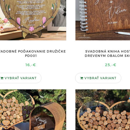
VADOBNÉ POĎAKOVANIE DRUŽIČKE
SVADOBNÁ KNIHA HOST
PD001
DREVENÝM OBALOM SK
16,-€
25,-€
VYBRAŤ VARIANT
VYBRAŤ VARIANT