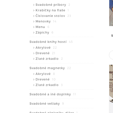
Svadobné príbory
2
Krabičky na flaše
1
Číslovanie stolov
23
Menovky
14
Menu
6
Zápichy
6
Svadobné knihy hostí
45
Akrylové
22
Drevené
21
Zlaté zrkadlo
2
Svadobné magnetky
22
Akrylové
8
Drevené
10
Zlaté zrkadlo
3
Svadobné a iné doplnky
11
Svadobné vešiaky
9
Svadobné zápisníky, diáre
1