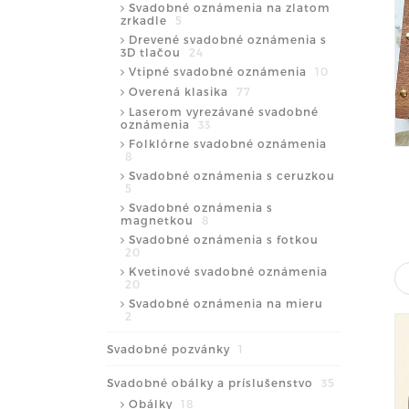
Svadobné oznámenia na zlatom
zrkadle
5
Drevené svadobné oznámenia s
3D tlačou
24
Vtipné svadobné oznámenia
10
Overená klasika
77
Laserom vyrezávané svadobné
oznámenia
33
Folklórne svadobné oznámenia
8
Svadobné oznámenia s ceruzkou
5
Svadobné oznámenia s
magnetkou
8
Svadobné oznámenia s fotkou
20
Kvetinové svadobné oznámenia
20
Svadobné oznámenia na mieru
2
Svadobné pozvánky
1
Svadobné obálky a príslušenstvo
35
Obálky
18