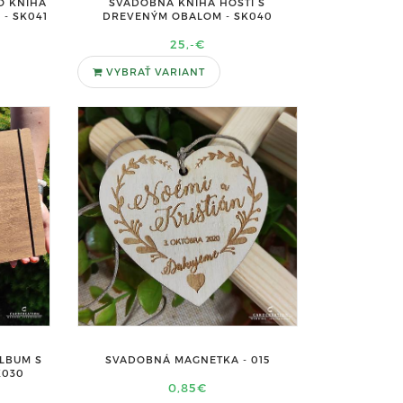
O KNIHA
SVADOBNÁ KNIHA HOSTÍ S
- SK041
DREVENÝM OBALOM - SK040
25,-€
VYBRAŤ VARIANT
ALBUM S
SVADOBNÁ MAGNETKA - 015
K030
0,85€