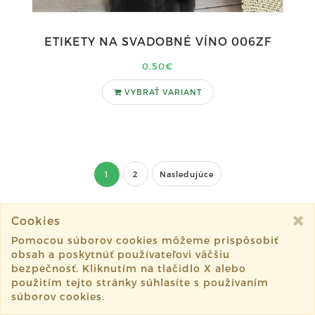
ETIKETY NA SVADOBNÉ VÍNO 006ZF
0,50€
VYBRAŤ VARIANT
1
2
Nasledujúce
Cookies
Pomocou súborov cookies môžeme prispôsobiť
obsah a poskytnúť používateľovi väčšiu
bezpečnosť. Kliknutím na tlačidlo X alebo
použitím tejto stránky súhlasíte s používaním
CardCreation
súborov cookies.
Študentská 1, 04001 Košice