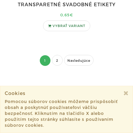
TRANSPARETNÉ SVADOBNÉ ETIKETY
0,65€
VYBRAŤ VARIANT
1
2
Nasledujúce
Cookies
Pomocou súborov cookies môžeme prispôsobiť
obsah a poskytnúť používateľovi väčšiu
CardCreation
bezpečnosť. Kliknutím na tlačidlo X alebo
použitím tejto stránky súhlasíte s používaním
Študentská 1, 04001 Košice
súborov cookies.
cardcreation@cardcreation.sk